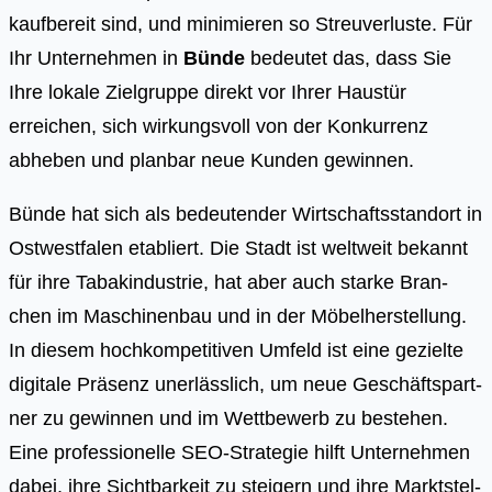
kaufbereit sind, und minimieren so Streuverluste. Für
Ihr Unternehmen in
Bünde
bedeutet das, dass Sie
Ihre lokale Zielgruppe direkt vor Ihrer Haustür
erreichen, sich wirkungsvoll von der Konkurrenz
abheben und planbar neue Kunden gewinnen.
Bün­de hat sich als bedeu­ten­der Wirt­schafts­stand­ort in
Ost­west­fa­len eta­bliert. Die Stadt ist welt­weit bekannt
für ihre Tabak­in­dus­trie, hat aber auch star­ke Bran­
chen im Maschi­nen­bau und in der Möbel­her­stel­lung.
In die­sem hoch­kom­pe­ti­ti­ven Umfeld ist eine geziel­te
digi­ta­le Prä­senz uner­läss­lich, um neue Geschäfts­part­
ner zu gewin­nen und im Wett­be­werb zu bestehen.
Eine pro­fes­sio­nel­le SEO-Stra­te­gie hilft Unter­neh­men
dabei, ihre Sicht­bar­keit zu stei­gern und ihre Markt­stel­