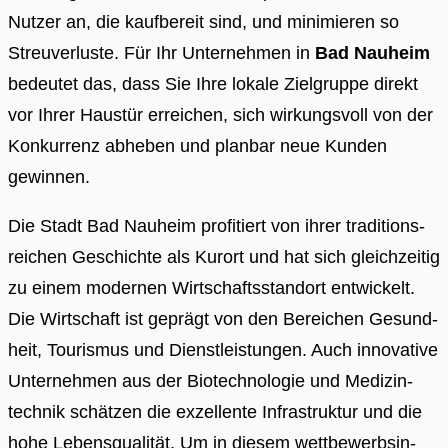
Nutzer an, die kaufbereit sind, und minimieren so
Streuverluste. Für Ihr Unternehmen in
Bad Nauheim
bedeutet das, dass Sie Ihre lokale Zielgruppe direkt
vor Ihrer Haustür erreichen, sich wirkungsvoll von der
Konkurrenz abheben und planbar neue Kunden
gewinnen.
Die Stadt Bad Nau­heim pro­fi­tiert von ihrer tra­di­ti­ons­
rei­chen Geschich­te als Kur­ort und hat sich gleich­zei­tig
zu einem moder­nen Wirt­schafts­stand­ort ent­wi­ckelt.
Die Wirt­schaft ist geprägt von den Berei­chen Gesund­
heit, Tou­ris­mus und Dienst­leis­tun­gen. Auch inno­va­ti­ve
Unter­neh­men aus der Bio­tech­no­lo­gie und Medi­zin­
tech­nik schät­zen die exzel­len­te Infra­struk­tur und die
hohe Lebens­qua­li­tät. Um in die­sem wett­be­werbs­in­