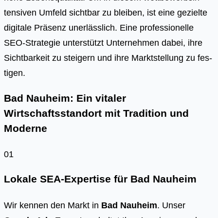
ten­si­ven Umfeld sicht­bar zu blei­ben, ist eine geziel­te
digi­ta­le Prä­senz uner­läss­lich. Eine pro­fes­sio­nel­le
SEO-Stra­te­gie unter­stützt Unter­neh­men dabei, ihre
Sicht­bar­keit zu stei­gern und ihre Markt­stel­lung zu fes­
ti­gen.
Bad Nauheim: Ein vitaler
Wirtschaftsstandort mit Tradition und
Moderne
01
Lokale SEA-Expertise für Bad Nauheim
Wir kennen den Markt in
Bad Nauheim
. Unser